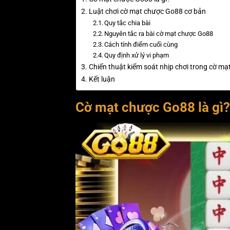
Luật chơi cờ mạt chược Go88 cơ bản
Quy tắc chia bài
Nguyên tắc ra bài cờ mạt chược Go88
Cách tính điểm cuối cùng
Quy định xử lý vi phạm
Chiến thuật kiểm soát nhịp chơi trong cờ m
Kết luận
Cờ mạt chược Go88 là gì?