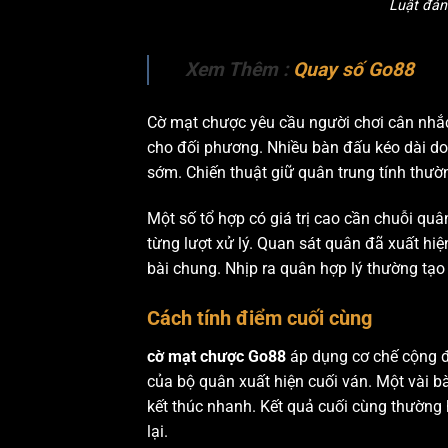
Luật đán
Xem Thêm :
Quay số Go88
Cờ mạt chược yêu cầu người chơi cân nhắc 
cho đối phương. Nhiều bàn đấu kéo dài do 
sớm. Chiến thuật giữ quân trung tính thườn
Một số tổ hợp có giá trị cao cần chuỗi quâ
từng lượt xử lý. Quan sát quân đã xuất hi
bài chung. Nhịp ra quân hợp lý thường tạo l
Cách tính điểm cuối cùng
cờ mạt chược Go88
áp dụng cơ chế cộng đ
của bộ quân xuất hiện cuối ván. Một vài 
kết thúc nhanh. Kết quả cuối cùng thường h
lại.