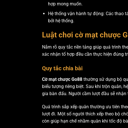
hợp mong muốn.
Hệ thống vận hành tự động: Các thao tá
bởi hệ thống.
Luật chơi cờ mạt chược 
Nắm rõ quy tắc nền tảng giúp quá trình the
xác nhận tổ hợp đều cần thực hiện đúng tr
Quy tắc chia bài
Cờ mạt chược Go88
thường sử dụng bộ qu
biểu tượng riêng biệt. Sau khi trộn quân, h
gia bàn đấu. Người cầm lượt đầu sẽ nhận
Quá trình sắp xếp quân thường ưu tiên th
lượt đi. Một số người thích xếp theo bộ chờ
còn giúp hạn chế nhầm quân khi tốc độ bà