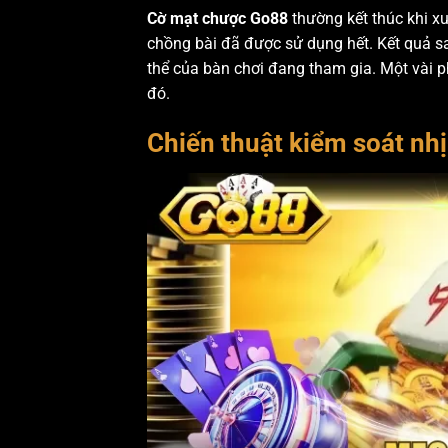
Cờ mạt chược Go88
thường kết thúc khi x
chồng bài đã được sử dụng hết. Kết quả sa
thể của bàn chơi đang tham gia. Một vài ph
đó.
Chiến thuật kiểm soát nh