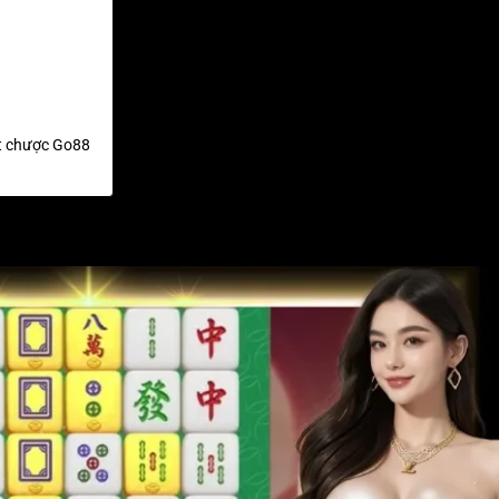
ạt chược Go88